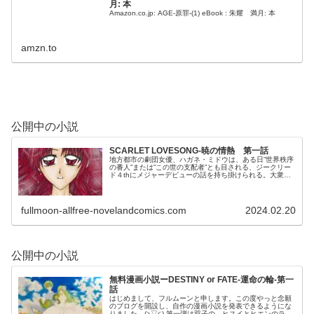
月: 本
Amazon.co.jp: AGE-原罪-(1) eBook : 朱耀 満月: 本
amzn.to
公開中の小説
SCARLET LOVESONG-暁の情熱 第一話
地方都市の劇団女優、ハガネ・ミドウは、ある日”世界秩序
の番人”または”この世の支配者”とも目される、ジークリー
ド４thにメジャーデビューの話を持ち掛けられる。大衆を
魅了するスター性を持ちながらも、俳優業にほとんど執着
のない彼女だったが、つか...
fullmoon-allfree-novelandcomics.com
2024.02.20
公開中の小説
無料漫画小説ーDESTINY or FATE-運命の輪-第一
話
はじめまして、フルムーンと申します。この度やっと念願
のブログを開設し、自作の漫画小説を発表できるようにな
りました。(≧▽≦) 第一弾は双子の、ヒスイとヒエンのラブ