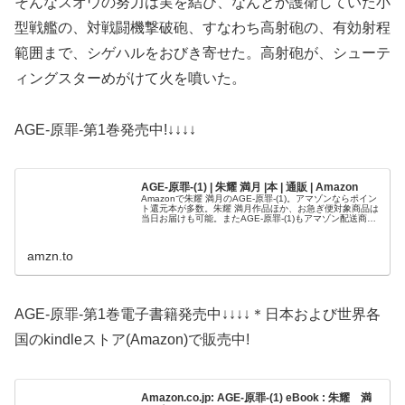
そんなスオウの努力は実を結び、なんとか護衛していた小
型戦艦の、対戦闘機撃破砲、すなわち高射砲の、有効射程
範囲まで、シゲハルをおびき寄せた。高射砲が、シューテ
ィングスターめがけて火を噴いた。
AGE-原罪-第1巻発売中!↓↓↓↓
AGE-原罪-(1) | 朱耀 満月 |本 | 通販 | Amazon
Amazonで朱耀 満月のAGE-原罪-(1)。アマゾンならポイン
ト還元本が多数。朱耀 満月作品ほか、お急ぎ便対象商品は
当日お届けも可能。またAGE-原罪-(1)もアマゾン配送商品
なら通常配送無料。
amzn.to
AGE-原罪-第1巻電子書籍発売中↓↓↓↓＊日本および世界各
国のkindleストア(Amazon)で販売中!
Amazon.co.jp: AGE-原罪-(1) eBook : 朱耀 満