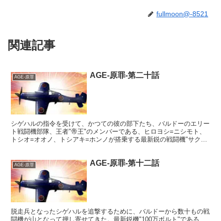
fullmoon@-8521
関連記事
AGE-原罪-第二十話
AGE-原罪
シゲハルの指令を受けて、かつての彼の部下たち、バルドーのエリー
ト戦闘機部隊、王者"帝王"のメンバーである、ヒロヨシ=ニシモト、
トシオ=オオノ、トシアキ=ホンノが搭乗する最新鋭の戦闘機"サク
ラ"の三機が、Z2の空母に迫りくるなか、彼らを迎え撃...
AGE-原罪-第十二話
AGE-原罪
脱走兵となったシゲハルを追撃するために、バルドーから数十もの戦
闘機が山となって押し寄せてきた。最新鋭機"100万ボルト"である