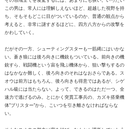
その領域全てを凌駕するには、あまりにも狭い。いったい
この男は、常人には理解しえないほど、超越した視野を持
ち、そもそもどこに目がついているのか、普通の観点から
考えると、非常に謎すぎるほどに、四方八方からの攻撃を
かわしていく。
だがその一方、シューティングスターも一筋縄にはいかな
い。蒼き狼には後ろ向きに機銃もついている。前向きの機
銃すら、戦闘機という宙を飛ぶ機体から、狙い撃ちするの
はなかなか難しく、後ろ向きのそれはなおさらである。ス
オウは前方はもちろん、後ろ向きも得意ではあるが、シゲ
ハル級には当たらない。よって、できるのはただ一つ、全
速力で逃げるのみ。とにかく突貫工事兵の、カズキ搭乗機
体”ブリスター”から、こいつを引き離さなければならな
い。