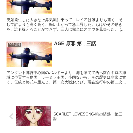
突如発生した大きな上昇気流に乗って、レイ21は誰よりも速く、そ
して誰よりも高く高く、舞い上がって急上昇した。もはやその動き
を、誰も捉えることができず、三人は完全にスオウを見失った。 (ど
こだ!?蒼き狼!!) 敵を見失うことは、戦闘機パイロッ...
AGE-原罪-第十三話
AGE-原罪
アンタント陣営中心国のバルドーより、海を隔てて西へ数百キロの海
域に位置する島国、ラーミラ王国。小国ながら、その歴史は非常に古
く、伝統と格式を重んじ、第一次大戦および、現在進行中の第二次大
戦下においても、中立の立場から、アンタントとアライアン...
SCARLET LOVESONG-暁の情熱 第三
話