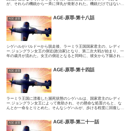
が、それらの機銃から一斉に弾丸が発射された。機銃だけではない、
爆弾まで容赦なくぶち込まれ、火災旋風が巻き起こり、た...
AGE-原罪-第十八話
AGE-原罪
シゲハルがバルドーから脱走後、ラーミラ王国国家君主の、レディ
ー.ジョングラン女王の側近(政治家)となり、第二次大戦が始まり、一
年の歳月が流れた。女王の側近となると同時に、彼女から下賜された
名前はイオリ=ミハイルであり(さすがに脱走兵となった...
AGE-原罪-第十四話
AGE-原罪
ラーミラ王国に漂着した瀕死状態のシゲハルは、国家君主のレディ
ー.ジョングラン女王によって救助され、その懸命な処置のもと、な
んとか一命をとりとめた。そんなシゲハルが、歩ける程度に回復した
のち、謝意を伝えるため女王に謁見した時のことである。彼女...
AGE-原罪-第二十一話
AGE-原罪