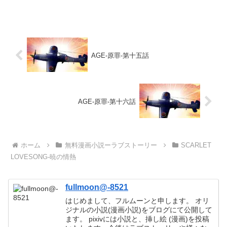
の役作りに没頭していた。そんな彼女と、特別な絆で結ばれ...
AGE-原罪-第十五話
AGE-原罪-第十六話
ホーム
無料漫画小説ーラブストーリー
SCARLET
LOVESONG-暁の情熱
fullmoon@-8521
はじめまして、フルムーンと申します。 オリ
ジナルの小説(漫画小説)をブログにて公開して
ます。 pixivには小説と、挿し絵 (漫画)を投稿